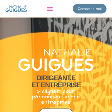
Contactez-moi
DIRIGEANT.E
ET ENTREPRISE
S’aligner pour
pérenniser votre
entreprise