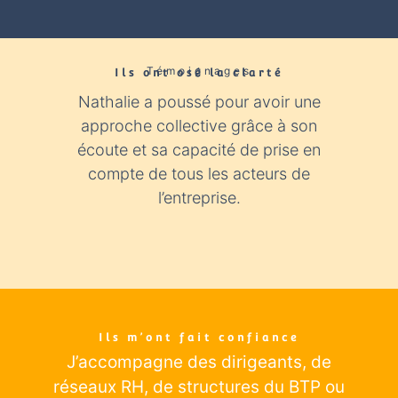
Témoignages
Ils ont osé la clarté​
Nathalie a poussé pour avoir une
Nathali
approche collective grâce à son
expér
écoute et sa capacité de prise en
con
compte de tous les acteurs de
industr
l’entreprise.
éclairage
Ils m’ont fait confiance
J’accompagne des dirigeants
, de
réseaux RH, de structures du BTP ou