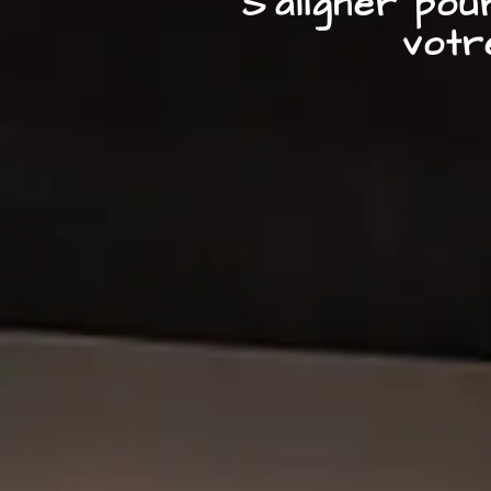
S’aligner po
votr