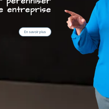
ur pérenniser
e entreprise
En savoir plus