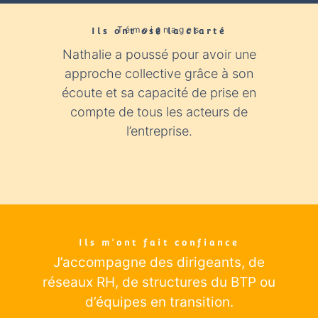
Témoignages
Ils ont osé la clarté​
Nathalie a poussé pour avoir une
Nathali
approche collective grâce à son
expér
écoute et sa capacité de prise en
con
compte de tous les acteurs de
industr
l’entreprise.
éclairage
Ils m’ont fait confiance
J’accompagne des dirigeants
, de
réseaux RH, de structures du BTP ou
d’équipes en transition.