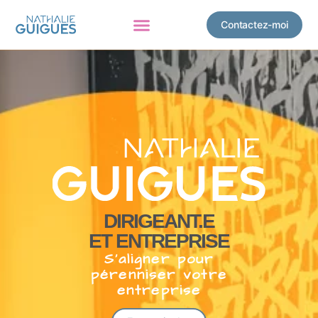
Contactez-moi
DIRIGEANT.E
ET ENTREPRISE
S’aligner pour
pérenniser votre
entreprise