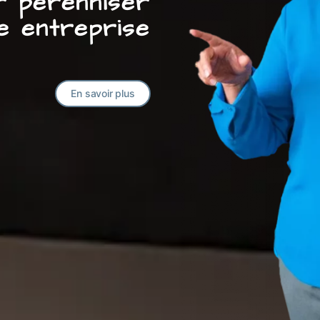
ur pérenniser
e entreprise
En savoir plus