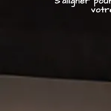
S’aligner po
votr