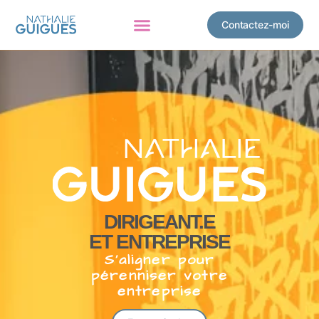
Contactez-moi
DIRIGEANT.E
ET ENTREPRISE
S’aligner pour
pérenniser votre
entreprise