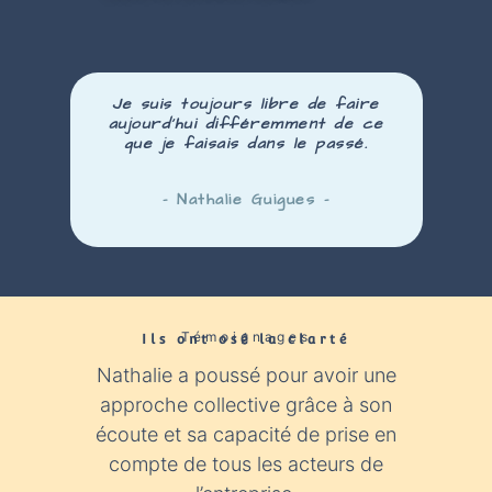
Je suis toujours libre de faire
aujourd’hui
différemment
de ce
que je faisais dans le passé.
– Nathalie Guigues –
Témoignages
Ils ont osé la clarté​
Nathalie a poussé pour avoir une
Nathali
approche collective grâce à son
expér
écoute et sa capacité de prise en
con
compte de tous les acteurs de
industr