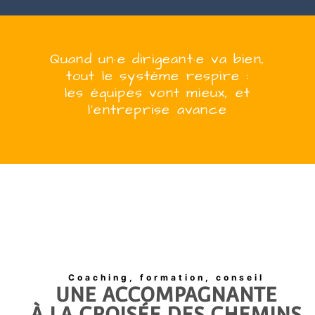
Quand
un·e
dirigeant·e
va bien,
tout le système respire :
les équipes vont mieux, et
l’entreprise
avanc
e
Coaching, formation, conseil
UNE ACCOMPAGNANTE
À LA CROISÉE DES CHEMINS