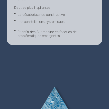
D’autres plus inspirantes
La désobeissance constructive
Les constellations systemiques
Et enfin des Sur-mesure en fonction de
problématiques émergentes