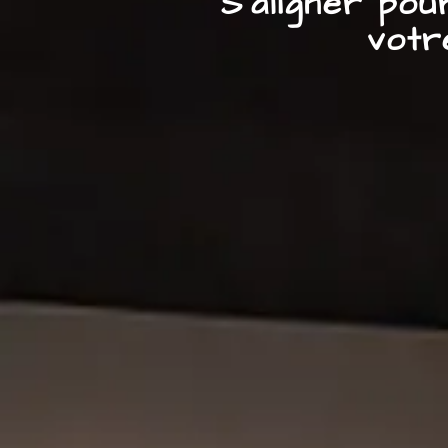
S’aligner po
votr