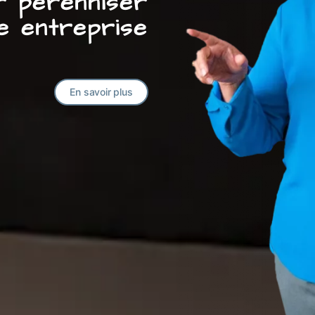
ur pérenniser
e entreprise
En savoir plus