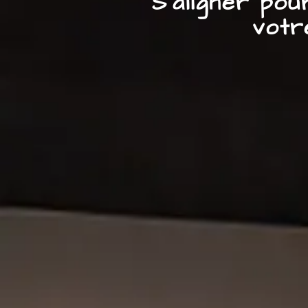
S’aligner po
votr