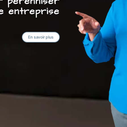
ur pérenniser
e entreprise
En savoir plus