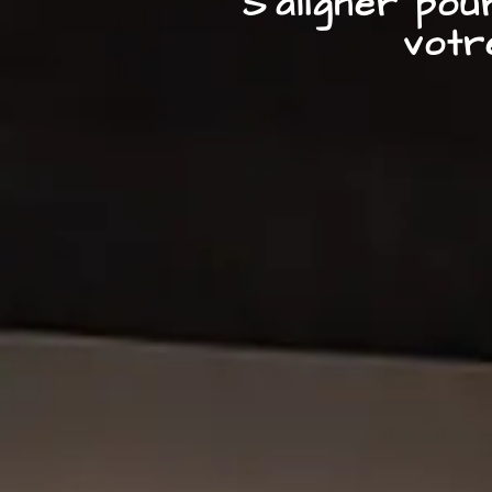
S’aligner po
votr