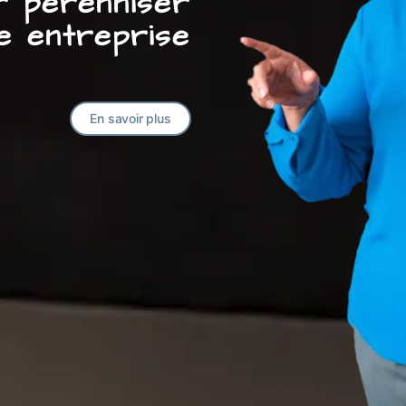
ur pérenniser
e entreprise
En savoir plus