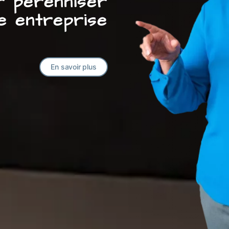
ur pérenniser
e entreprise
En savoir plus