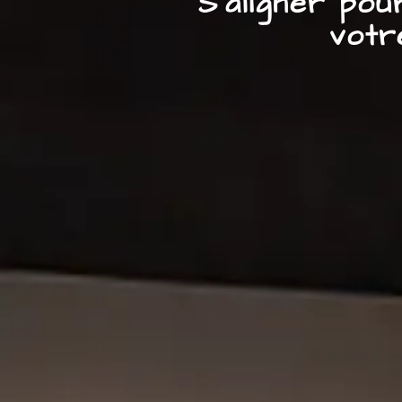
S’aligner po
votr