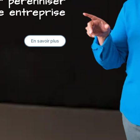
ur pérenniser
e entreprise
En savoir plus