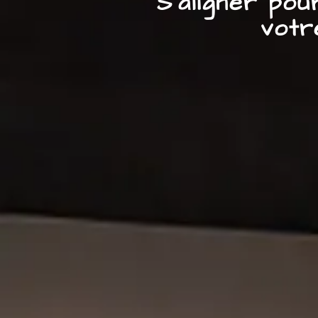
S’aligner po
votr