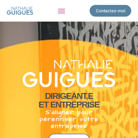
Contactez-moi
DIRIGEANT.E
ET ENTREPRISE
S’aligner pour
pérenniser votre
entreprise