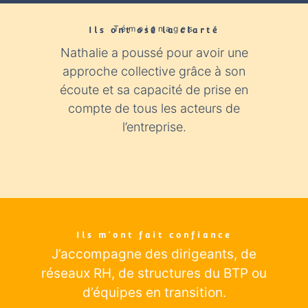
Témoignages
Ils ont osé la clarté​
Nathalie a poussé pour avoir une
Nathali
approche collective grâce à son
expér
écoute et sa capacité de prise en
con
compte de tous les acteurs de
industr
l’entreprise.
éclairage
Ils m’ont fait confiance
J’accompagne des dirigeants
, de
réseaux RH, de structures du BTP ou
d’équipes en transition.