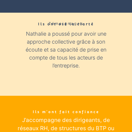
Témoignages
Ils ont osé la clarté​
Nathalie a poussé pour avoir une
Nathali
approche collective grâce à son
expér
écoute et sa capacité de prise en
con
compte de tous les acteurs de
industr
l’entreprise.
éclairage
Ils m’ont fait confiance
J’accompagne des dirigeants
, de
réseaux RH, de structures du BTP ou