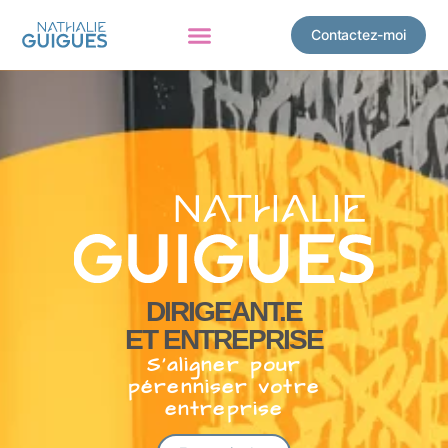
Contactez-moi
DIRIGEANT.E
ET ENTREPRISE
S’aligner pour
pérenniser votre
entreprise