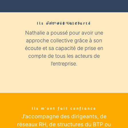
Témoignages
Ils ont osé la clarté​
Nathalie a poussé pour avoir une
Nathali
approche collective grâce à son
expér
écoute et sa capacité de prise en
con
compte de tous les acteurs de
industr
l’entreprise.
éclairage
Ils m’ont fait confiance
J’accompagne des dirigeants
, de
réseaux RH, de structures du BTP ou