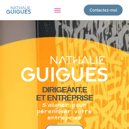
Contactez-moi
DIRIGEANT.E
ET ENTREPRISE
S’aligner pour
pérenniser votre
entreprise