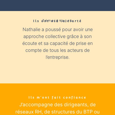
Témoignages
Ils ont osé la clarté​
Nathalie a poussé pour avoir une
Nathali
approche collective grâce à son
expér
écoute et sa capacité de prise en
con
compte de tous les acteurs de
industr
l’entreprise.
éclairage
Ils m’ont fait confiance
J’accompagne des dirigeants
, de
réseaux RH, de structures du BTP ou