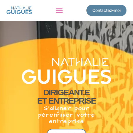
Contactez-moi
DIRIGEANT.E
ET ENTREPRISE
S’aligner pour
pérenniser votre
entreprise