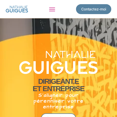
Contactez-moi
DIRIGEANT.E
ET ENTREPRISE
S’aligner pour
pérenniser votre
entreprise