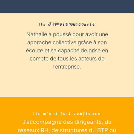
Témoignages
Ils ont osé la clarté​
Nathalie a poussé pour avoir une
Nathali
approche collective grâce à son
expér
écoute et sa capacité de prise en
con
compte de tous les acteurs de
industr
l’entreprise.
éclairage
Ils m’ont fait confiance
J’accompagne des dirigeants
, de
réseaux RH, de structures du BTP ou