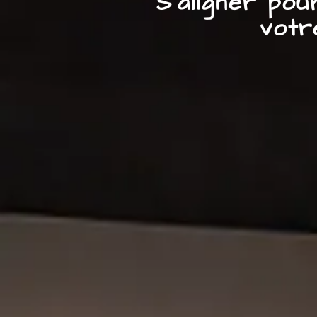
S’aligner po
votr