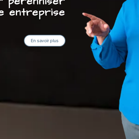
ur pérenniser
e entreprise
En savoir plus