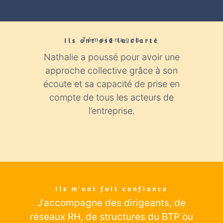
Témoignages
Ils ont osé la clarté​
Nathalie a poussé pour avoir une
Nathali
approche collective grâce à son
expér
écoute et sa capacité de prise en
con
compte de tous les acteurs de
industr
l’entreprise.
éclairage
Ils m’ont fait confiance
J’accompagne des dirigeants
, de
réseaux RH, de structures du BTP ou