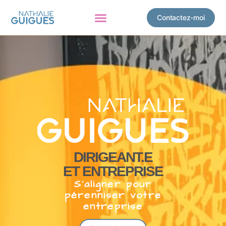
Contactez-moi
DIRIGEANT.E
ET ENTREPRISE
S’aligner pour
pérenniser votre
entreprise