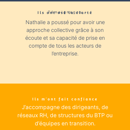
Témoignages
Ils ont osé la clarté​
Nathalie a poussé pour avoir une
Nathali
approche collective grâce à son
expér
écoute et sa capacité de prise en
con
compte de tous les acteurs de
industr
l’entreprise.
éclairage
Ils m’ont fait confiance
J’accompagne des dirigeants
, de
réseaux RH, de structures du BTP ou
d’équipes en transition.