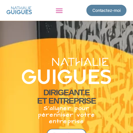
Contactez-moi
DIRIGEANT.E
ET ENTREPRISE
S’aligner pour
pérenniser votre
entreprise