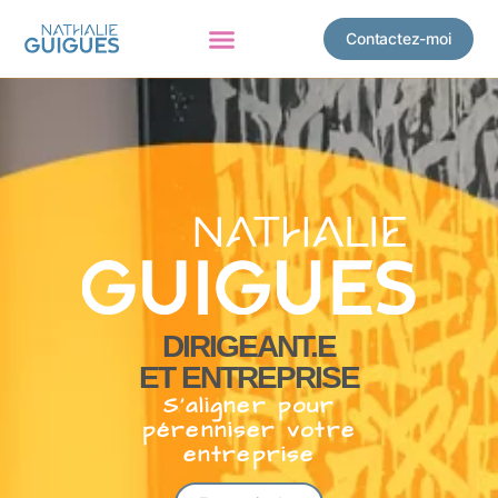
Contactez-moi
DIRIGEANT.E
ET ENTREPRISE
S’aligner pour
pérenniser votre
entreprise