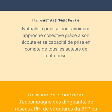
Témoignages
Ils ont osé la clarté​
Nathalie a poussé pour avoir une
Nathali
approche collective grâce à son
expér
écoute et sa capacité de prise en
con
compte de tous les acteurs de
industr
l’entreprise.
éclairage
Ils m’ont fait confiance
J’accompagne des dirigeants
, de
réseaux RH, de structures du BTP ou