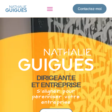
Contactez-moi
DIRIGEANT.E
ET ENTREPRISE
S’aligner pour
pérenniser votre
entreprise