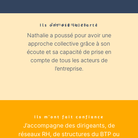
Témoignages
Ils ont osé la clarté​
Nathalie a poussé pour avoir une
Nathali
approche collective grâce à son
expér
écoute et sa capacité de prise en
con
compte de tous les acteurs de
industr
l’entreprise.
éclairage
Ils m’ont fait confiance
J’accompagne des dirigeants
, de
réseaux RH, de structures du BTP ou